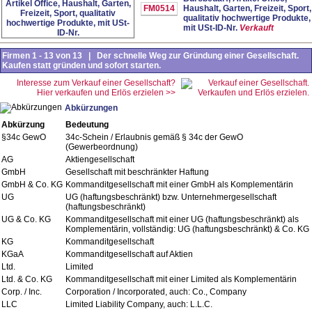
FM0514
Haushalt, Garten, Freizeit, Sport,
qualitativ hochwertige Produkte,
mit USt-ID-Nr.
Verkauft
Firmen 1 - 13 von 13 | Der schnelle Weg zur Gründung einer Gesellschaft.
Kaufen statt gründen und sofort starten.
Interesse zum Verkauf einer Gesellschaft?
Hier verkaufen und Erlös erzielen >>
Abkürzungen
Abkürzung
Bedeutung
§34c GewO
34c-Schein / Erlaubnis gemäß § 34c der GewO
(Gewerbeordnung)
AG
Aktiengesellschaft
GmbH
Gesellschaft mit beschränkter Haftung
GmbH & Co. KG
Kommanditgesellschaft mit einer GmbH als Komplementärin
UG
UG (haftungsbeschränkt) bzw. Unternehmergesellschaft
(haftungsbeschränkt)
UG & Co. KG
Kommanditgesellschaft mit einer UG (haftungsbeschränkt) als
Komplementärin, vollständig: UG (haftungsbeschränkt) & Co. KG
KG
Kommanditgesellschaft
KGaA
Kommanditgesellschaft auf Aktien
Ltd.
Limited
Ltd. & Co. KG
Kommanditgesellschaft mit einer Limited als Komplementärin
Corp. / Inc.
Corporation / Incorporated, auch: Co., Company
LLC
Limited Liability Company, auch: L.L.C.